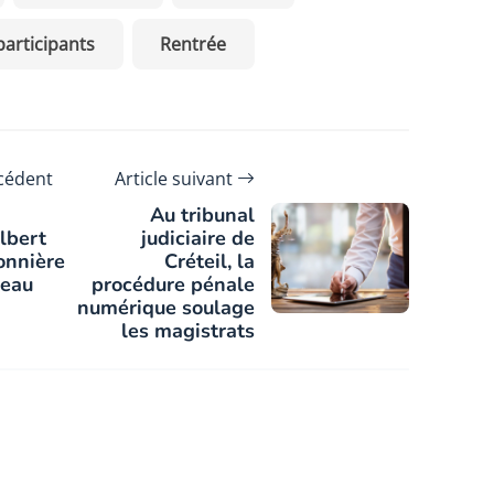
participants
Rentrée
écédent
Article suivant
Au tribunal
lbert
judiciaire de
onnière
Créteil, la
reau
procédure pénale
numérique soulage
les magistrats