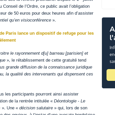
u Conseil de l’Ordre, ce public avait l’obligation
teur de 50 euros pour deux heures afin d’assister
ntiel qu’en visioconférence
».
A
de Paris lance un dispositif de refuge pour les
l
cèlement
In
roitre le rayonnement d[u] barreau [parisien] et
en
ique
», le rétablissement de cette gratuité tend
sa
lus grande diffusion de la connaissance juridique
eau, la qualité des intervenants qui dispensent ces
s les participants pourront ainsi assister
ion de la rentrée intitulée «
Déontologie - Le
s
». Une «
décision salutaire
» qui, lors de son
 des envieux, à l’instar d’une avocate bordelaise