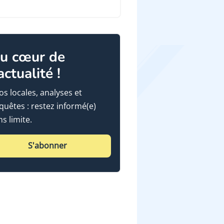
u cœur de
'actualité !
fos locales, analyses et
quêtes : restez informé(e)
ns limite.
S'abonner