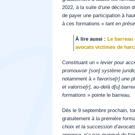
2022, à la suite d’une décision d
de payer une participation à hau
à ces formations «
tant en prése
À lire aussi :
Le barreau 
avocats victimes de har
Constituant un «
levier pour acc
promouvoir [son] système jurid
notamment à «
favorise[r] une p
et valorise[r], au-delà d[u] barr
formations
» pointe le barreau.
Dès le 9 septembre prochain, tou
gratuitement à la première format
choix et la succession d’avocat
annonce, n’a pas manqué de faire