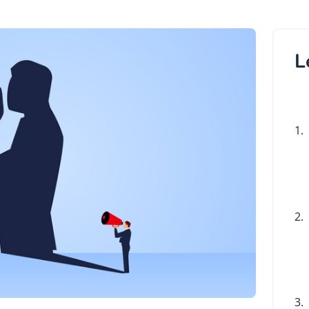
L
1.
2.
3.