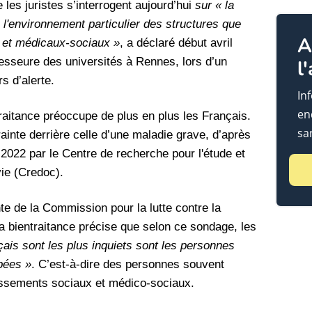
ue les juristes s’interrogent aujourd’hui
sur « la
 l'environnement particulier des structures que
A
x et médicaux-sociaux »
, a déclaré début avril
esseure des universités à Rennes, lors d’un
l
s d’alerte.
In
en
ltraitance préoccupe de plus en plus les Français.
sa
ainte derrière celle d’une maladie grave, d’après
2022 par le Centre de recherche pour l'étude et
vie (Credoc).
e de la Commission pour la lutte contre la
la bientraitance précise que selon ce sondage, les
çais sont les plus inquiets sont les personnes
pées »
. C’est-à-dire des personnes souvent
issements sociaux et médico-sociaux.