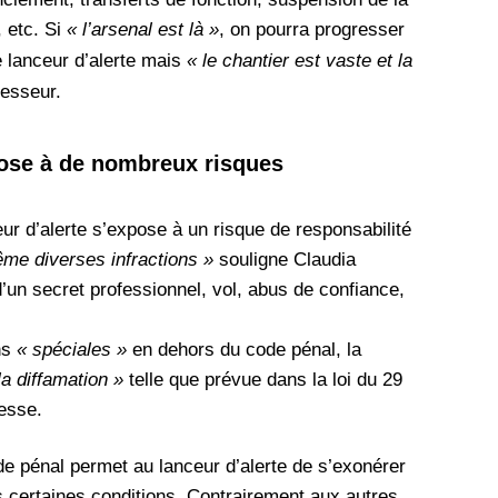
, etc.
Si
« l’arsenal est là »
, on pourra progresser
e lanceur d’alerte mais
« le chantier est vaste et la
fesseur.
pose à de nombreux risques
eur d’alerte s’expose à un risque de responsabilité
me diverses infractions »
souligne Claudia
’un secret professionnel, vol, abus de confiance,
ons
« spéciales »
en dehors du code pénal, la
la diffamation »
telle que prévue dans la loi du 29
resse.
de pénal permet au lanceur d’alerte de s’exonérer
s certaines conditions.
Contrairement aux autres