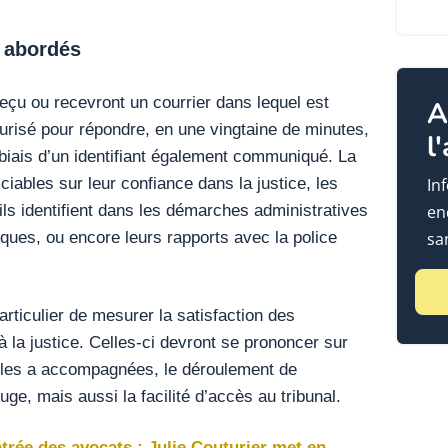
 abordés
çu ou recevront un courrier dans lequel est
A
écurisé pour répondre, en une vingtaine de minutes,
l
 biais d’un identifiant également communiqué. La
ciables sur leur confiance dans la justice, les
In
ls identifient dans les démarches administratives
en
iques, ou encore leurs rapports avec la police
sa
articulier de mesurer la satisfaction des
à la justice. Celles-ci devront se prononcer sur
ui les a accompagnées, le déroulement de
ge, mais aussi la facilité d’accès au tribunal.
rée des avocats : Julie Couturier met en