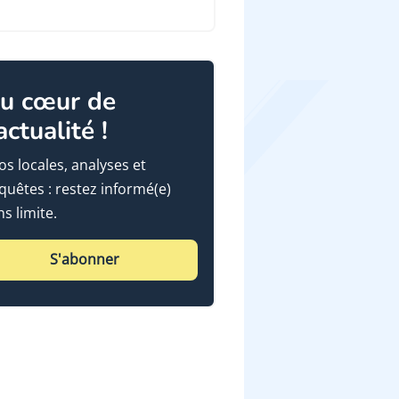
u cœur de
'actualité !
fos locales, analyses et
quêtes : restez informé(e)
ns limite.
S'abonner