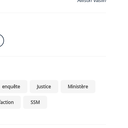
Allison Vaslin
enquête
Justice
Ministère
faction
SSM