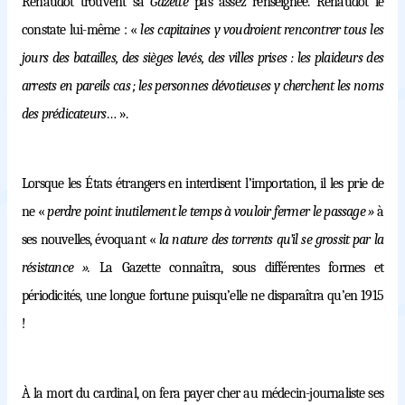
Renaudot trouvent sa
Gazette
pas assez renseignée. Renaudot le
constate lui-même : «
les capitaines y voudroient rencontrer tous les
jours des batailles, des sièges levés, des villes prises : les plaideurs des
arrests en pareils cas ; les personnes dévotieuses y cherchent les noms
des prédicateurs
… ».
Lorsque les États étrangers en interdisent l’importation, il les prie de
ne «
perdre point inutilement le temps à vouloir fermer le passage »
à
ses nouvelles, évoquant «
la nature des torrents qu’il se grossit par la
résistance ».
La Gazette connaîtra, sous différentes formes et
périodicités, une longue fortune puisqu’elle ne disparaîtra qu’en 1915
!
À la mort du cardinal, on fera payer cher au médecin-journaliste ses