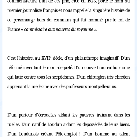
commentateurs. L’un de ces prix, créé en 1926, porte le nom du
premier journaliste français et nous rappelle la singulière histoire de
ce personnage hors du commun qui fut nommé par le roi de
France
«
commissaire aux pauvres du royaume ».
e
C’est l’histoire, au XVII
siècle, d’un philanthrope imaginatif. D’un
réformé inventant le mont-de-piété. D’un converti au catholicisme
qui lutte contre tous les scepticismes. D’un chirurgien très chrétien
apprenant la médecine avec des professeurs montpellierains.
D’un porteur d’écrouelles aidant les pauvres traînant dans les
ruelles. D’un natif de Loudun aidant les dépossédés de leurs biens.
D’un Loudunois créant Pôle-emploi ! D’un homme au talent