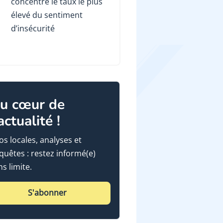
concentre le taux le plus
élevé du sentiment
d’insécurité
u cœur de
'actualité !
fos locales, analyses et
quêtes : restez informé(e)
ns limite.
S'abonner