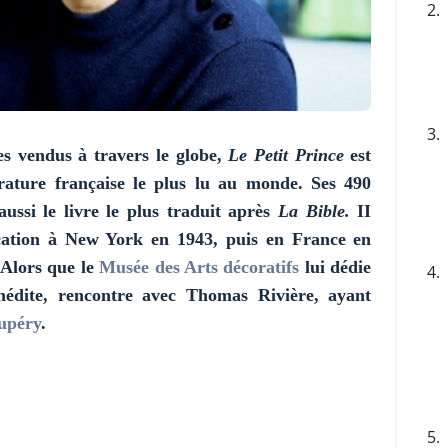
2.
3.
es vendus à travers le globe,
Le Petit Prince
est
érature française le plus lu au monde. Ses 490
 aussi le livre le plus traduit après
La Bible.
II
ication à New York en 1943, puis en France en
. Alors que le
Musée des Arts décoratifs
lui dédie
4.
nédite, rencontre avec Thomas Rivière, ayant
upéry
.
5.