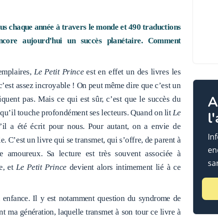
us chaque année à travers le monde et 490 traductions
core aujourd’hui un succès planétaire. Comment
emplaires,
Le Petit Prince
est en effet un des livres les
 c’est assez incroyable ! On peut même dire que c’est un
A
quent pas. Mais ce qui est sûr, c’est que le succès du
 qu’il touche profondément ses lecteurs. Quand on lit
Le
l
’il a été écrit pour nous. Pour autant, on a envie de
In
. C’est un livre qui se transmet, qui s’offre, de parent à
en
tre amoureux. Sa lecture est très souvent associée à
sa
e, et
Le Petit Prince
devient alors intimement lié à ce
n enfance. Il y est notamment question du syndrome de
nt ma génération, laquelle transmet à son tour ce livre à