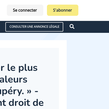
Se connecter
S'abonner
CONSULTER UNE ANNONCE LÉGALE
r le plus
valeurs
péry. » -
t droit de