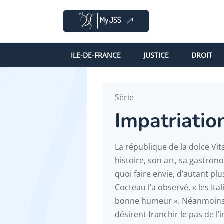
ILE-DE-FRANCE
JUSTICE
DROIT
Série
Impatriation
La république de la dolce Vit
histoire, son art, sa gastrono
quoi faire envie, d’autant p
Cocteau l’a observé, « les Ita
bonne humeur ». Néanmoins,
désirent franchir le pas de l’