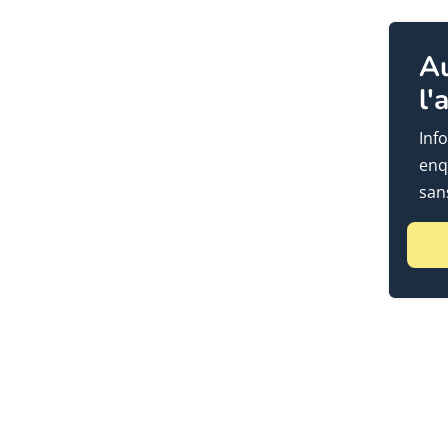
A
l'
Info
enq
sans