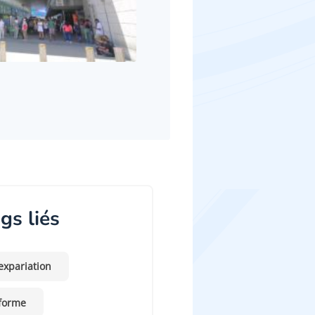
gs liés
expariation
forme