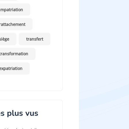
impatriation
rattachement
siège
transfert
transformation
expatriation
s plus vus