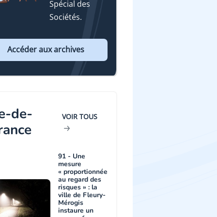
Spécial des
Sociétés.
Accéder aux archives
le-de-
VOIR TOUS
rance
91 - Une
mesure
« proportionnée
au regard des
risques » : la
ville de Fleury-
Mérogis
instaure un