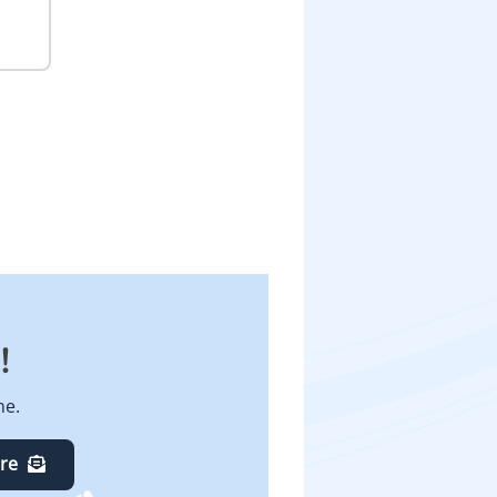
!
ne.
ire