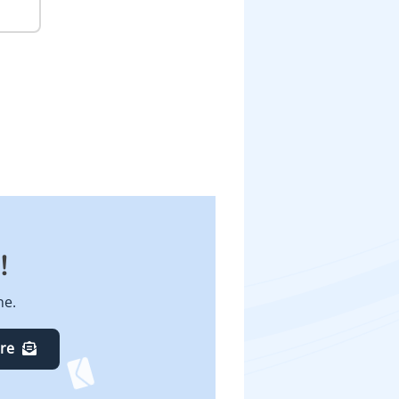
!
ne.
ire