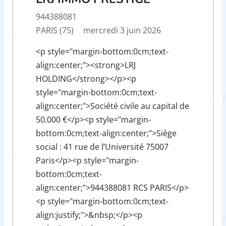
944388081
PARIS (75)
mercredi 3 juin 2026
<p style="margin-bottom:0cm;text-
align:center;"><strong>LRJ
HOLDING</strong></p><p
style="margin-bottom:0cm;text-
align:center;">Société civile au capital de
50.000 €</p><p style="margin-
bottom:0cm;text-align:center;">Siège
social : 41 rue de l’Université 75007
Paris</p><p style="margin-
bottom:0cm;text-
align:center;">944388081 RCS PARIS</p>
<p style="margin-bottom:0cm;text-
align:justify;">&nbsp;</p><p