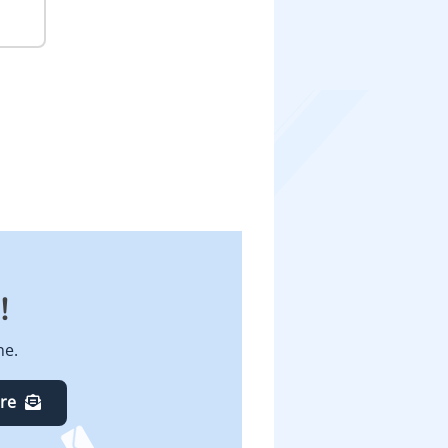
!
ne.
ire