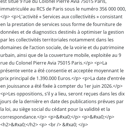
est situé 9 rue du Colonel Pierre Avia 75015 Paris,
immatriculée au RCS de Paris sous le numéro 356 000 000,
</p> <p>L'activité « Services aux collectivités » consistant
en la prestation de services sous forme de fourniture de
données et de diagnostics destinés à optimiser la gestion
par les collectivités territoriales notamment dans les
domaines de l’action sociale, de la voirie et du patrimoine
urbain, ainsi que de la couverture mobile, exploitée au 9
rue du Colonel Pierre Avia 75015 Paris.</p> <p>La
présente vente a été consentie et acceptée moyennant le
prix principal de 1.390.000 Euros.</p> <p>La date d’entrée
en jouissance a été fixée à compter du 1er juin 2026.</p>
<p>Les oppositions, s’il y a lieu, seront reçues dans les dix
jours de la dernière en date des publications prévues par
la loi, au siège social du cédant pour la validité et la
correspondance.</p> <p>&#xa0;</p> <p>&#xa0;</p>
<h2>&#xa0;</h2> <p> <br /> &#xa0; </p>