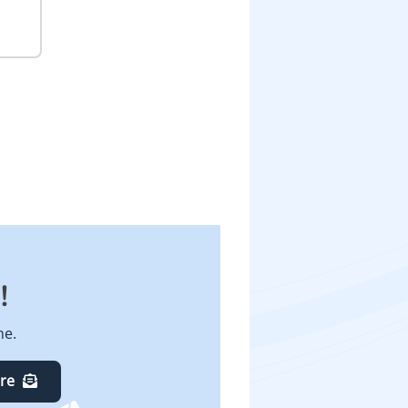
!
ne.
ire