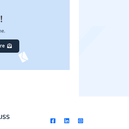
!
ne.
ire
 JSS