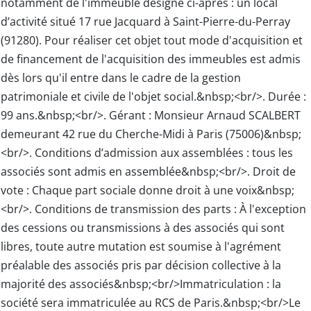
notamment de l'immeuble désigné ci-après : un local
d’activité situé 17 rue Jacquard à Saint-Pierre-du-Perray
(91280). Pour réaliser cet objet tout mode d'acquisition et
de financement de l'acquisition des immeubles est admis
dès lors qu'il entre dans le cadre de la gestion
patrimoniale et civile de l'objet social.&nbsp;<br/>. Durée :
99 ans.&nbsp;<br/>. Gérant : Monsieur Arnaud SCALBERT
demeurant 42 rue du Cherche-Midi à Paris (75006)&nbsp;
<br/>. Conditions d’admission aux assemblées : tous les
associés sont admis en assemblée&nbsp;<br/>. Droit de
vote : Chaque part sociale donne droit à une voix&nbsp;
<br/>. Conditions de transmission des parts : À l'exception
des cessions ou transmissions à des associés qui sont
libres, toute autre mutation est soumise à l'agrément
préalable des associés pris par décision collective à la
majorité des associés&nbsp;<br/>Immatriculation : la
société sera immatriculée au RCS de Paris.&nbsp;<br/>Le