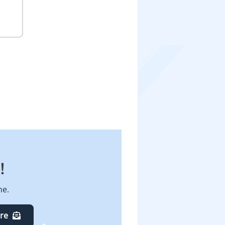
!
ne.
ire