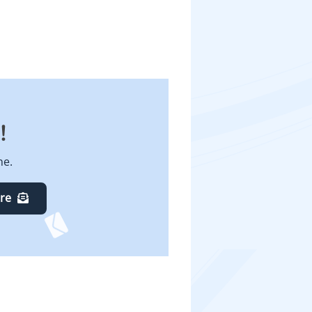
!
ne.
ire