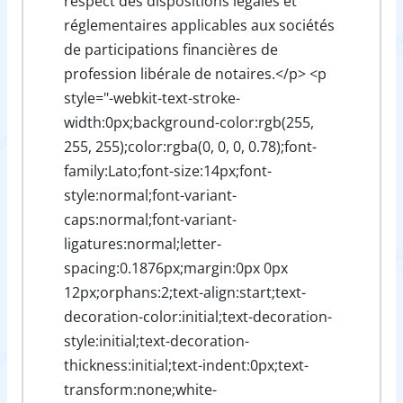
respect des dispositions légales et
réglementaires applicables aux sociétés
de participations financières de
profession libérale de notaires.</p> <p
style="-webkit-text-stroke-
width:0px;background-color:rgb(255,
255, 255);color:rgba(0, 0, 0, 0.78);font-
family:Lato;font-size:14px;font-
style:normal;font-variant-
caps:normal;font-variant-
ligatures:normal;letter-
spacing:0.1876px;margin:0px 0px
12px;orphans:2;text-align:start;text-
decoration-color:initial;text-decoration-
style:initial;text-decoration-
thickness:initial;text-indent:0px;text-
transform:none;white-