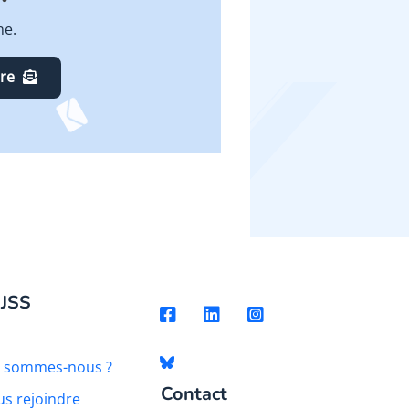
ne.
ire
 JSS
i sommes-nous ?
Contact
s rejoindre