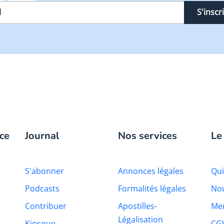
S'inscr
ce
Journal
Nos services
Le
S'abonner
Annonces légales
Qu
Podcasts
Formalités légales
Nou
Contribuer
Apostilles-
Men
Légalisation
Kiosque
CG