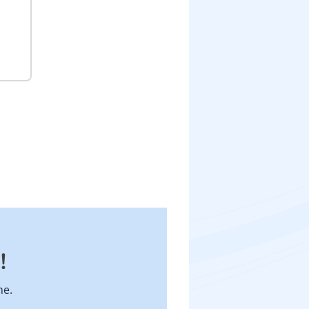
!
ne.