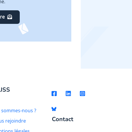
ne.
ire
 JSS
i sommes-nous ?
Contact
s rejoindre
tions légales