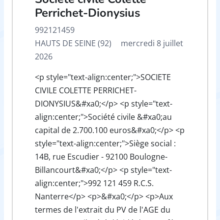
Perrichet-Dionysius
992121459
HAUTS DE SEINE (92)
mercredi 8 juillet
2026
<p style="text-align:center;">SOCIETE
CIVILE COLETTE PERRICHET-
DIONYSIUS&#xa0;</p> <p style="text-
align:center;">Société civile &#xa0;au
capital de 2.700.100 euros&#xa0;</p> <p
style="text-align:center;">Siège social :
14B, rue Escudier - 92100 Boulogne-
Billancourt&#xa0;</p> <p style="text-
align:center;">992 121 459 R.C.S.
Nanterre</p> <p>&#xa0;</p> <p>Aux
termes de l'extrait du PV de l'AGE du