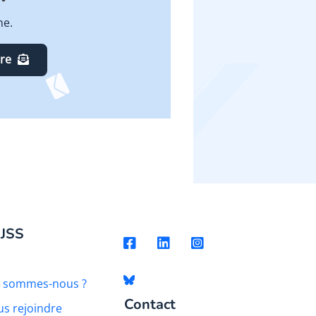
ne.
ire
 JSS
i sommes-nous ?
Contact
s rejoindre