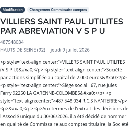
Modification
Changement Commissaire comptes
VILLIERS SAINT PAUL UTILITES
PAR ABREVIATION V S P U
487548034
HAUTS DE SEINE (92)
jeudi 9 juillet 2026
<p style="text-align:center;">VILLERS SAINT PAUL UTILITES
(V S P U)&#xa0;</p> <p style="text-align:center;">Société
par actions simplifiée au capital de 2.000 euros&#xa0;</p>
<p style="text-align:center;">Siège social : 67, rue Jules
Ferry 92250 LA GARENNE-COLOMBES&#xa0;</p> <p
style="text-align:center;">487 548 034 R.C.S NANTERRE</p>
<p>&#xa0;</p> <p>Aux termes de l'extrait des décisions de
l'Associé unique du 30/06/2026, il a été décidé de nommer
en qualité de Commissaire aux comptes titulaire, la Société