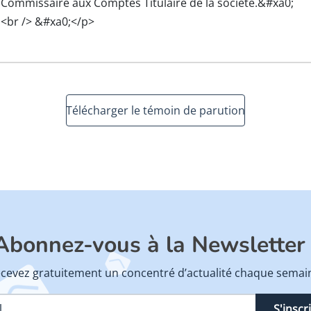
Commissaire aux Comptes Titulaire de la société.&#xa0;
<br /> &#xa0;</p>
Télécharger le témoin de parution
Abonnez-vous à la Newsletter 
cevez gratuitement un concentré d’actualité chaque semai
S'inscr