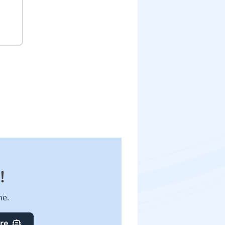
!
ne.
ire