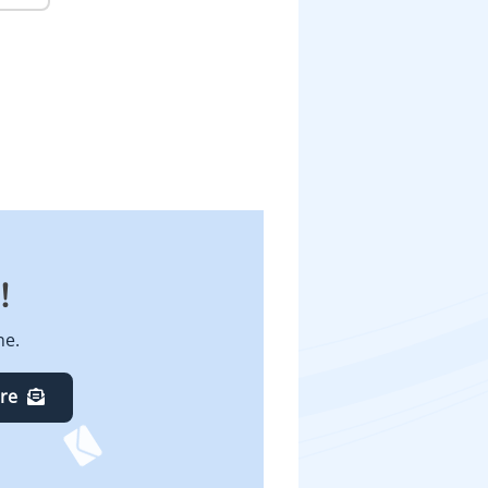
!
ne.
ire