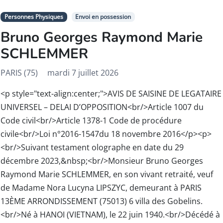
Personnes Physiques
Envoi en possession
Bruno Georges Raymond Marie
SCHLEMMER
PARIS (75)
mardi 7 juillet 2026
<p style="text-align:center;">AVIS DE SAISINE DE LEGATAIRE
UNIVERSEL – DELAI D’OPPOSITION<br/>Article 1007 du
Code civil<br/>Article 1378-1 Code de procédure
civile<br/>Loi n°2016-1547du 18 novembre 2016</p><p>
<br/>Suivant testament olographe en date du 29
décembre 2023,&nbsp;<br/>Monsieur Bruno Georges
Raymond Marie SCHLEMMER, en son vivant retraité, veuf
de Madame Nora Lucyna LIPSZYC, demeurant à PARIS
13ÈME ARRONDISSEMENT (75013) 6 villa des Gobelins.
<br/>Né à HANOI (VIETNAM), le 22 juin 1940.<br/>Décédé à