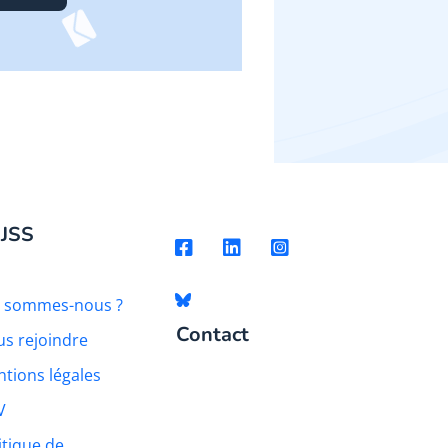
 JSS
i sommes-nous ?
Contact
s rejoindre
tions légales
V
itique de