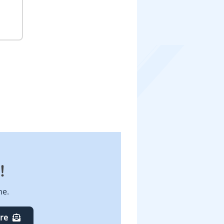
!
ne.
ire