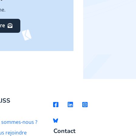
ne.
ire
 JSS
i sommes-nous ?
Contact
s rejoindre