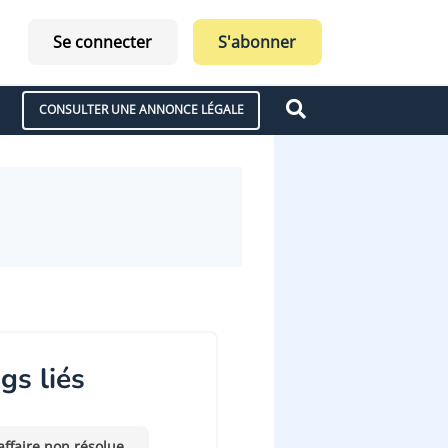
Se connecter
S'abonner
CONSULTER UNE ANNONCE LÉGALE
gs liés
affaire non résolue