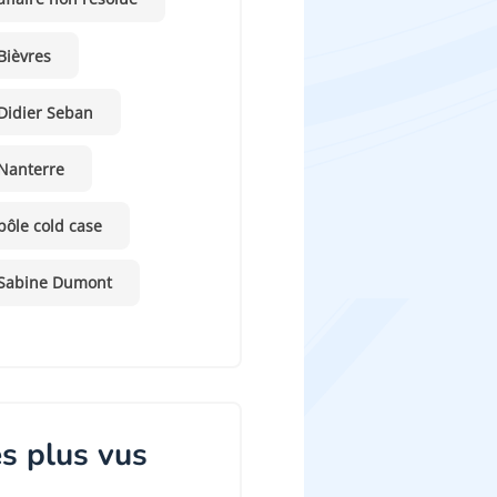
Bièvres
Didier Seban
Nanterre
pôle cold case
Sabine Dumont
s plus vus