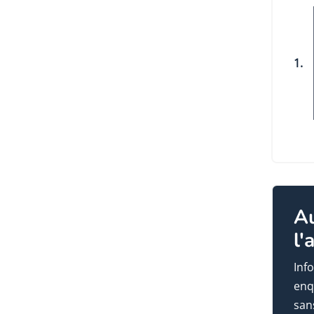
1.
A
l'
Info
enq
sans