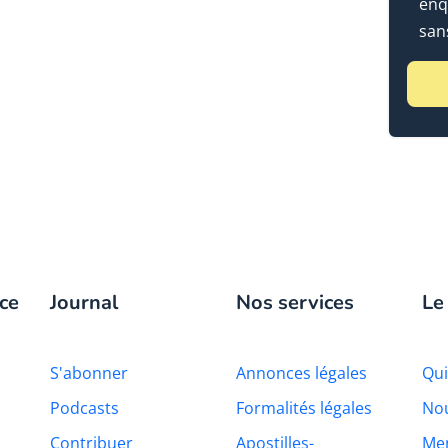
enq
sans
ce
Journal
Nos services
Le
S'abonner
Annonces légales
Qu
Podcasts
Formalités légales
Nou
Contribuer
Apostilles-
Men