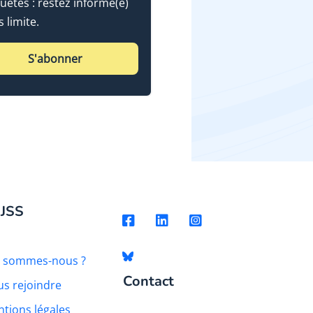
uêtes : restez informé(e)
 limite.
S'abonner
 JSS
i sommes-nous ?
Contact
s rejoindre
tions légales