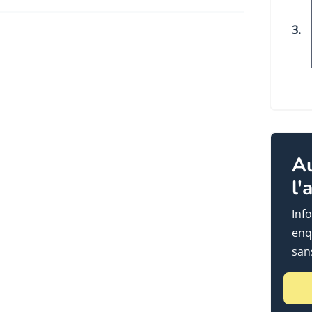
3.
A
l'
Info
enq
sans