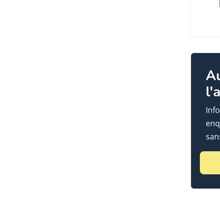
A
l'
Info
enq
sans