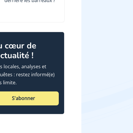
derrière les barreaux ?
u cœur de
actualité !
s locales, analyses et
uêtes : restez informé(e)
 limite.
S'abonner