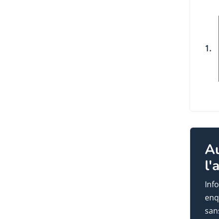
1.
A
l'
Info
enq
sans