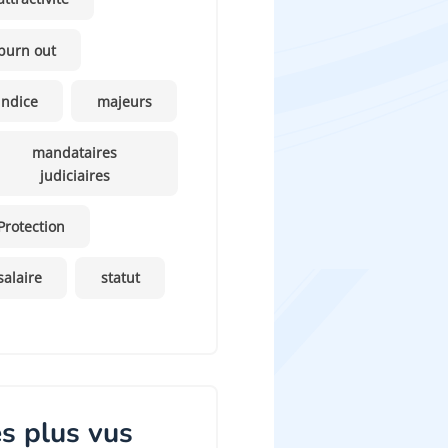
burn out
indice
majeurs
mandataires
judiciaires
Protection
salaire
statut
s plus vus