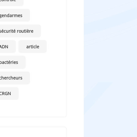
gendarmes
sécurité routière
ADN
article
bactéries
chercheurs
CRGN