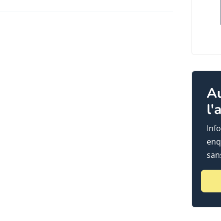
A
l'
Info
enq
sans