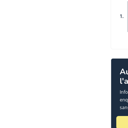
1.
A
l'
Info
enq
sans