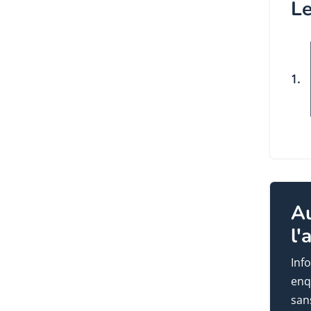
Le
1.
A
l'
Info
enq
sans