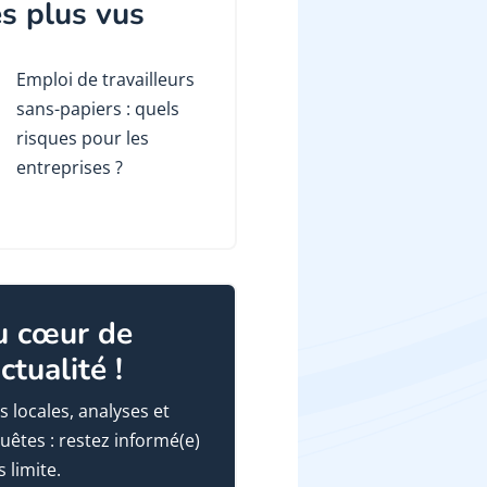
s plus vus
Emploi de travailleurs
sans-papiers : quels
risques pour les
entreprises ?
u cœur de
actualité !
s locales, analyses et
uêtes : restez informé(e)
 limite.