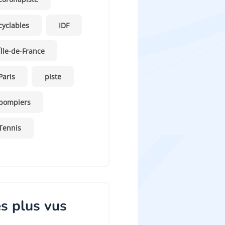
cyclables
IDF
Îlle-de-France
Paris
piste
pompiers
Tennis
s plus vus