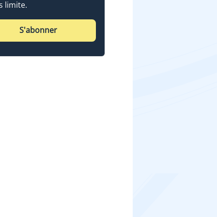
 limite.
S'abonner