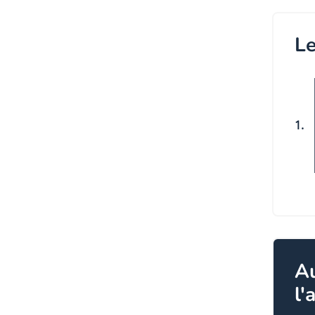
Le
1.
A
l'