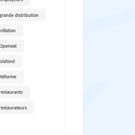
grande distribution
inflation
Openeat
plafond
Réforme
restaurants
restaurateurs