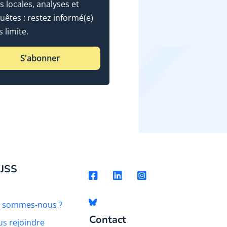
s locales, analyses et
uêtes : restez informé(e)
 limite.
S'abonner
 JSS
i sommes-nous ?
Contact
s rejoindre