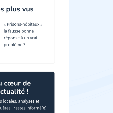
s plus vus
« Prisons-hôpitaux »,
la fausse bonne
réponse à un vrai
problème ?
u cœur de
actualité !
s locales, analyses et
uêtes : restez informé(e)