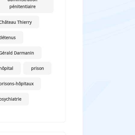
pénitentiaire
Château Thierry
détenus
Gérald Darmanin
hôpital
prison
prisons-hôpitaux
psychiatrie