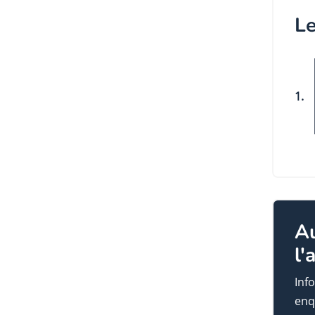
Le
1.
A
l'
Info
enq