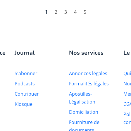
1
2
3
4
5
ce
Journal
Nos services
Le
S'abonner
Annonces légales
Qu
Podcasts
Formalités légales
Nou
Contribuer
Apostilles-
Men
Légalisation
Kiosque
CG
Domiciliation
Pol
Fourniture de
con
documents