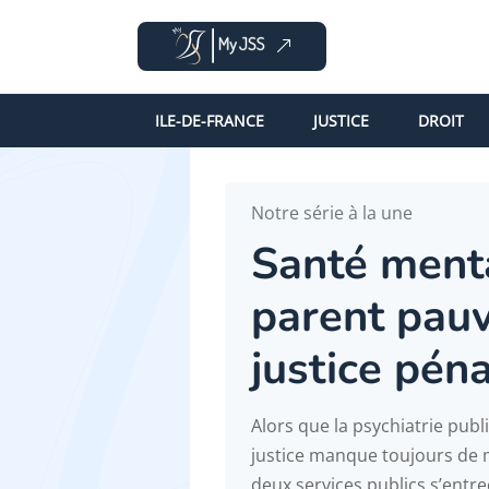
ILE-DE-FRANCE
JUSTICE
DROIT
Notre série à la une
Santé menta
parent pauv
justice péna
Alors que la psychiatrie publi
justice manque toujours de m
deux services publics s’ent