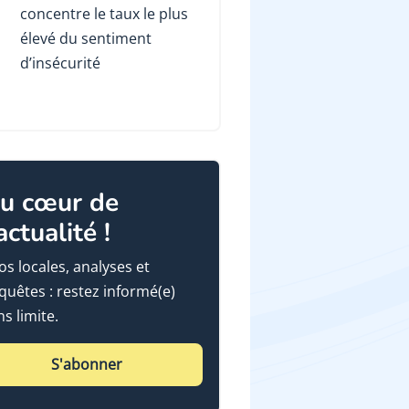
concentre le taux le plus
élevé du sentiment
d’insécurité
u cœur de
'actualité !
fos locales, analyses et
quêtes : restez informé(e)
ns limite.
S'abonner