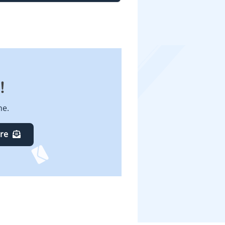
!
ne.
ire