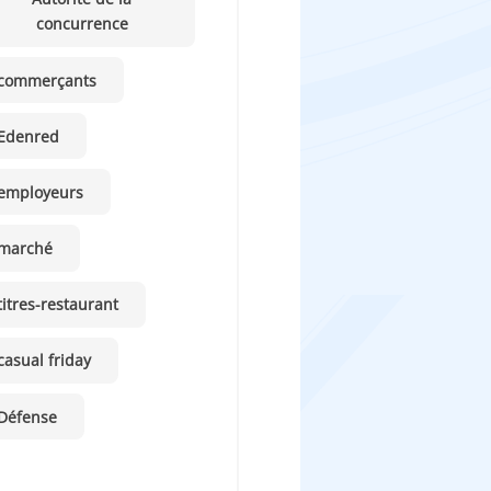
concurrence
commerçants
Edenred
employeurs
marché
titres-restaurant
casual friday
Défense