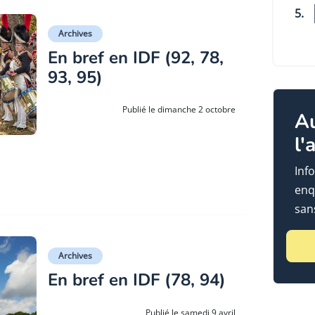
5.
Archives
En bref en IDF (92, 78,
93, 95)
Publié le dimanche 2 octobre
A
l'
Info
enq
sans
Archives
En bref en IDF (78, 94)
Publié le samedi 9 avril