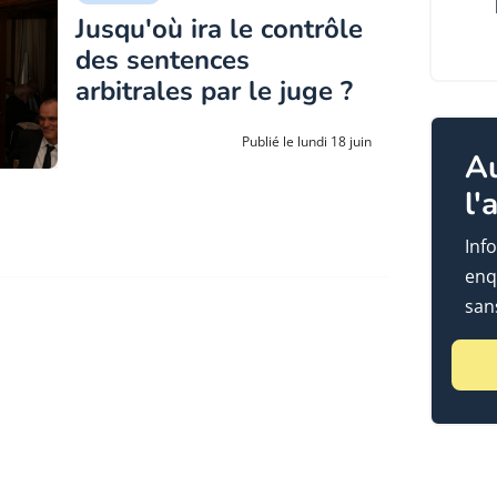
Jusqu'où ira le contrôle
des sentences
arbitrales par le juge ?
Publié le lundi 18 juin
A
l'
Info
enq
sans