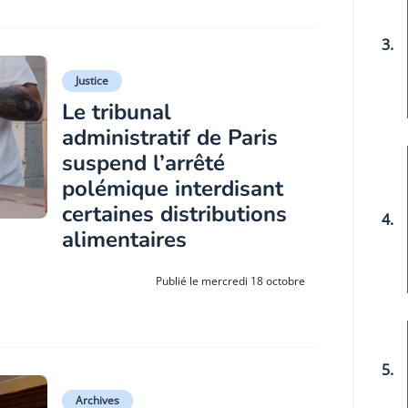
3.
Justice
Le tribunal
administratif de Paris
suspend l’arrêté
polémique interdisant
certaines distributions
4.
alimentaires
Publié le mercredi 18 octobre
5.
Archives