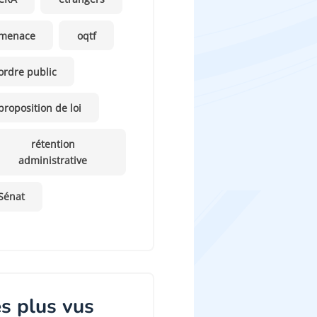
menace
oqtf
ordre public
proposition de loi
rétention
administrative
Sénat
s plus vus