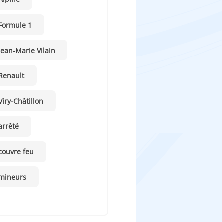
Formule 1
Jean-Marie Vilain
Renault
Viry-Châtillon
arrêté
couvre feu
mineurs