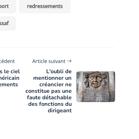
port
redressements
ssaf
écédent
Article suivant
 le ciel
L'oubli de
méricain
mentionner un
sements
créancier ne
constitue pas une
faute détachable
des fonctions du
dirigeant