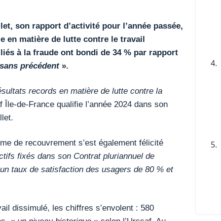
llet, son rapport d’activité pour l’année passée,
e en matière de lutte contre le travail
iés à la fraude ont bondi de 34 % par rapport
4.
sans précédent
».
ultats records en matière de lutte contre la
af Île-de-France qualifie l’année 2024 dans son
llet.
me de recouvrement s’est également félicité
5.
tifs fixés dans son Contrat pluriannuel de
 un taux de satisfaction des usagers de 80 % et
ail dissimulé, les chiffres s’envolent : 580
és, «
un niveau historique »
selon l’Urssaf. Au