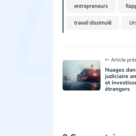
entrepreneurs
Rap
travail dissimulé
Ur
Article pr
Nuages dans
judiciaire a
et investis
étrangers