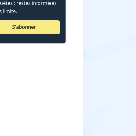
uêtes : restez informé(e)
 limite.
S'abonner