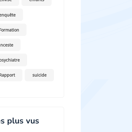
enquête
Formation
inceste
psychiatre
Rapport
suicide
s plus vus