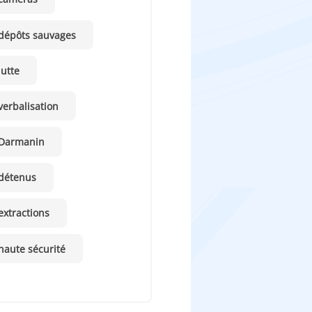
dépôts sauvages
lutte
verbalisation
Darmanin
détenus
extractions
haute sécurité