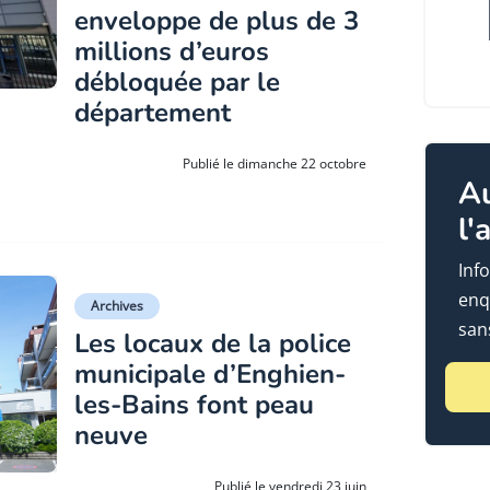
enveloppe de plus de 3
millions d’euros
débloquée par le
département
Publié le dimanche 22 octobre
A
l'
Info
enq
Archives
sans
Les locaux de la police
municipale d’Enghien-
les-Bains font peau
neuve
Publié le vendredi 23 juin