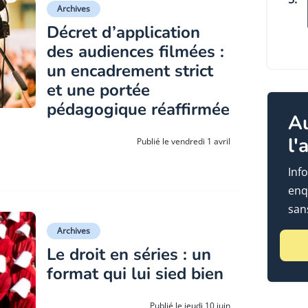
Archives
Décret d’application
des audiences filmées :
un encadrement strict
et une portée
pédagogique réaffirmée
A
l'
Publié le vendredi 1 avril
Info
enq
sans
Archives
Le droit en séries : un
format qui lui sied bien
Publié le jeudi 10 juin