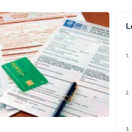
L
1.
2.
3.