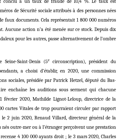
ont conclu à un taux de fraude de 10,4 %. Le taux est
méros de Sécurité sociale attribués à des personnes nées
e de faux documents. Cela représentait 1 800 000 numéros
nt. Aucune action n’a été menée sur ce stock. Depuis dix
andaleux pour les autres, passe alternativement de l’ombre
e
e Seine-Saint-Denis (5
circonscription), président du
endants, a choisi d’établir, en 2020, une commission
ons sociales, présidée par Patrick Hetzel, député du Bas-
ire enchaîne les auditions sous serment qui chacune
1 février 2020, Mathilde Lignot-Leloup, directrice de la
00 cartes Vitales de trop pourraient circuler par rapport
 le 2 juin 2020, Renaud Villard, directeur général de la
s nés outre-mer ou à l’étranger perçoivent une prestation
ecense 4 100 000 ayants droit ; le 3 mars 2020, Charles