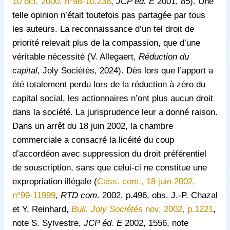
10 oct. 2000, n°98-10.236
,
JCP éd. E
2001, 85). Une
telle opinion n’était toutefois pas partagée par tous
les auteurs. La reconnaissance d’un tel droit de
priorité relevait plus de la compassion, que d’une
véritable nécessité (V. Allegaert,
Réduction du
capital
, Joly Sociétés, 2024). Dès lors que l’apport a
été totalement perdu lors de la réduction à zéro du
capital social, les actionnaires n’ont plus aucun droit
dans la société. La jurisprudence leur a donné raison.
Dans un arrêt du 18 juin 2002, la chambre
commerciale a consacré la licéité du coup
d’accordéon avec suppression du droit préférentiel
de souscription, sans que celui-ci ne constitue une
expropriation illégale (
Cass. com., 18 juin 2002,
n°99-11999
,
RTD com
. 2002, p.496, obs. J.-P. Chazal
et Y. Reinhard,
Bull. Joly Sociétés
nov. 2002, p.1221
,
note S. Sylvestre,
JCP éd. E
2002, 1556, note