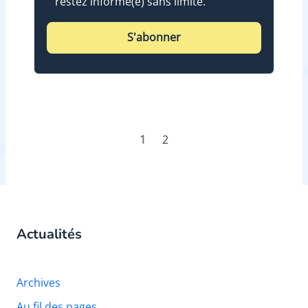
restez informé(e) sans limite.
S'abonner
1
2
Actualités
Archives
Au fil des pages