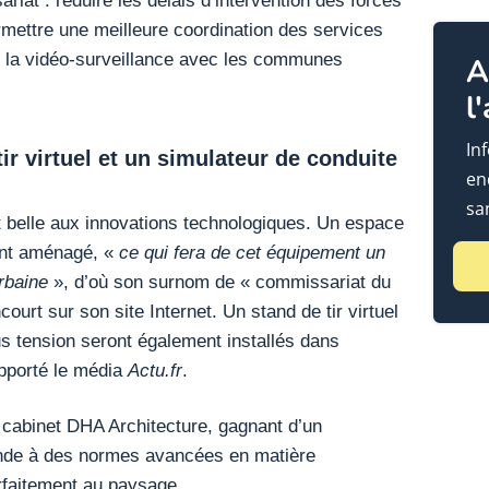
ermettre une meilleure coordination des services
de la vidéo-surveillance avec les communes
A
l
In
ir virtuel et un simulateur de conduite
en
sa
rt belle aux innovations technologiques. Un espace
ent aménagé, «
ce qui fera de cet équipement un
rbaine
», d’où son surnom de « commissariat du
court sur son site Internet. Un stand de tir virtuel
us tension seront également installés dans
apporté le média
Actu.fr
.
e cabinet DHA Architecture, gagnant d’un
ponde à des normes avancées en matière
arfaitement au paysage.