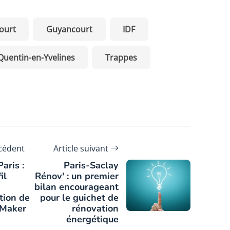
ourt
Guyancourt
IDF
Quentin-en-Yvelines
Trappes
écédent
Article suivant
aris :
Paris-Saclay
il
Rénov' : un premier
bilan encourageant
tion de
pour le guichet de
 Maker
rénovation
énergétique