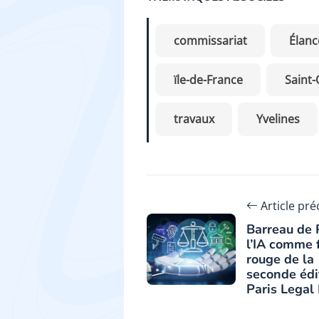
commissariat
Élanc
ïle-de-France
Saint-
travaux
Yvelines
Article pr
Barreau de P
l’IA comme f
rouge de la
seconde édi
Paris Legal