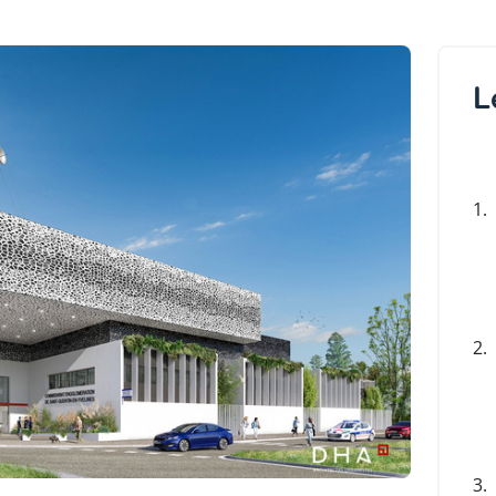
L
1.
2.
3.